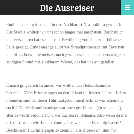
Die Ausreiser
Zum
Hauptinhalt
springen
Endlich haben wir es mal in den Nachbarort Nea Iraklitsa geschafft.
Das Städtle wollten wir uns schon länger mal anschauen. Beschaulich
und verschlafen hat es sich trotz Bewölkung von einer sehr hübschen
Seite gezeigt. Eine laaaange autofreie Strandpromenade mit Tavernen
und Strandbars - die meisten noch geschlossen - an einem vorwiegend
sandigen Strand mit glasklarem Wasser, das hat uns gut gefallen!
Danach gings nach Krinides, wir wollten das Heilschlammbad
besuchen. Viele Erinnerungen an den Urlaub im letzten Jahr mit lieben
Freunden sind bei dieser Fahrt aufgekommen! Ach, es war schön mit
euch!! Die Schlammbadanlage war noch geschlossen (zu schade :-)),
aber es wurde renoviert und wir durften reinschauen. Also wenn da mal
offen ist, wenn wir da sind, dann gehen wir mal schlammig baden!!
Beschlossen!! Es hilft gegen so ziemlich alle Zipperlein, und man