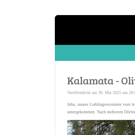
Zum
Hauptinhalt
springen
Kalamata - Ol
Veröffentlicht am 30. Mai 2025 um 20:
Juhu, unsere Lieblingsvermieter vom let
untergekommen. Nach mehreren Dörfern 