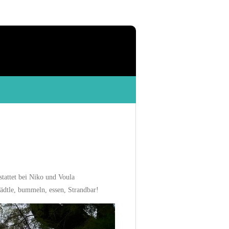
stattet bei Niko und Voula
ädtle, bummeln, essen, Strandbar!