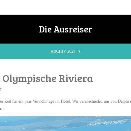
Die Ausreiser
ARCHIV 2024
: Olympische Riviera
7
t es Zeit für ein paar Verwöhntage im Hotel. Wir verabschieden uns von Delphi
ra.